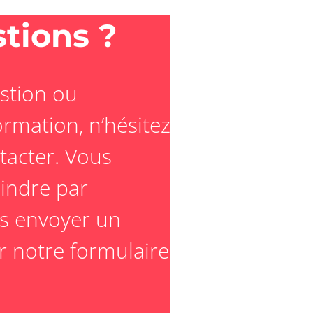
tions ?
stion ou
rmation, n’hésitez
tacter. Vous
indre par
s envoyer un
er notre formulaire