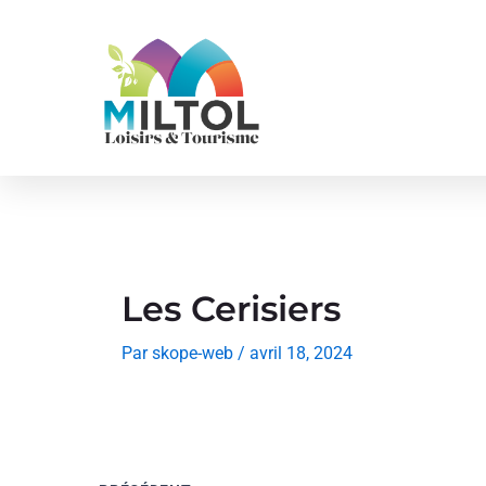
Aller
au
contenu
Les Cerisiers
Par
skope-web
/
avril 18, 2024