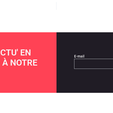
CTU' EN
E-mail
 À NOTRE