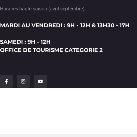
Horaires haute saison (avril-septembre)
MARDI AU VENDREDI : 9H - 12H & 13H30 - 17H
SAMEDI : 9H - 12H
OFFICE DE TOURISME CATEGORIE 2
F
I
Y
a
n
o
c
s
u
e
t
t
b
a
u
o
g
b
o
r
e
k
a
-
m
f