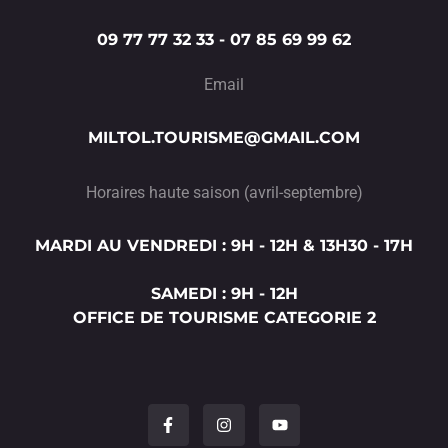
09 77 77 32 33 - 07 85 69 99 62
Email
MILTOL.TOURISME@GMAIL.COM
Horaires haute saison (avril-septembre)
MARDI AU VENDREDI : 9H - 12H & 13H30 - 17H
SAMEDI : 9H - 12H
OFFICE DE TOURISME CATEGORIE 2
F
I
Y
a
n
o
c
s
u