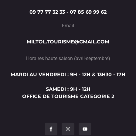
09 77 77 32 33 - 07 85 69 99 62
Email
MILTOL.TOURISME@GMAIL.COM
Horaires haute saison (avril-septembre)
MARDI AU VENDREDI : 9H - 12H & 13H30 - 17H
SAMEDI : 9H - 12H
OFFICE DE TOURISME CATEGORIE 2
F
I
Y
a
n
o
c
s
u