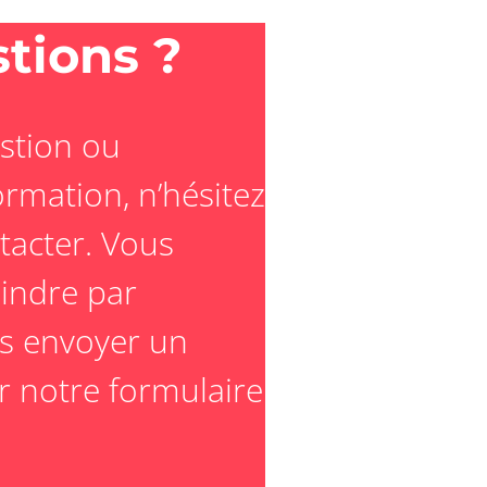
tions ?
stion ou
rmation, n’hésitez
tacter. Vous
indre par
s envoyer un
er notre formulaire