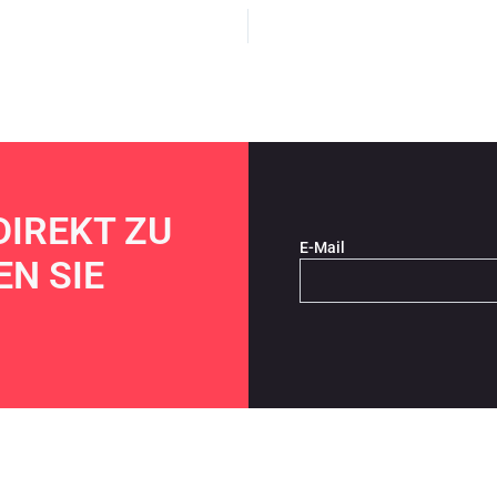
DIREKT ZU
E-Mail
N SIE