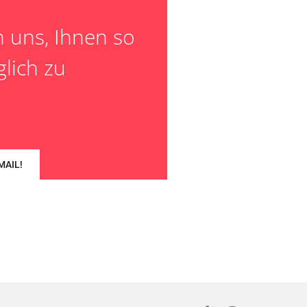
n uns, Ihnen so
lich zu
MAIL!