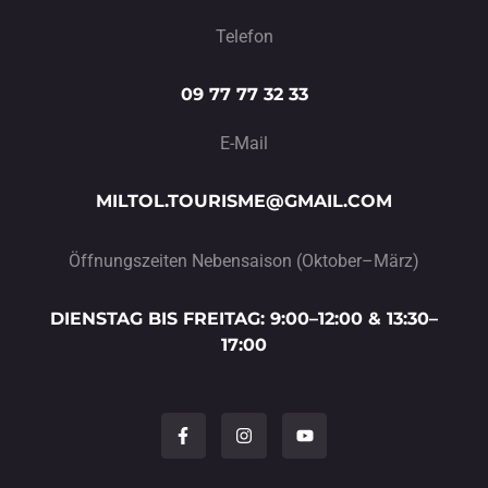
Telefon
09 77 77 32 33
E-Mail
MILTOL.TOURISME@GMAIL.COM
Öffnungszeiten Nebensaison (Oktober–März)
DIENSTAG BIS FREITAG: 9:00–12:00 & 13:30–
17:00
F
I
Y
a
n
o
c
s
u
e
t
t