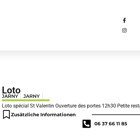
F
I
a
n
c
s
e
t
b
a
o
g
o
r
k
a
-
m
f
Loto
JARNY
JARNY
Loto spécial St Valentin Ouverture des portes 12h30 Petite rest
Zusätzliche Informationen
06 37 66 11 85