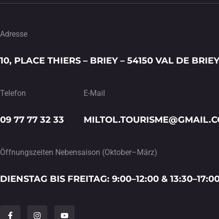
Adresse
10, PLACE THIERS – BRIEY – 54150 VAL DE BRIE
Telefon
E-Mail
09 77 77 32 33
MILTOL.TOURISME@GMAIL.
Öffnungszeiten Nebensaison (Oktober–März)
DIENSTAG BIS FREITAG: 9:00–12:00 & 13:30–17:0
F
I
Y
a
n
o