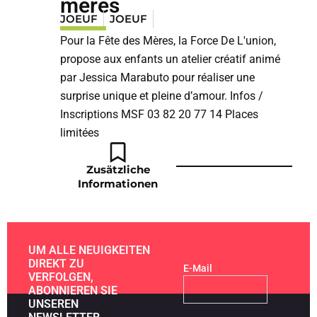
mères
JOEUF
JOEUF
Pour la Fête des Mères, la Force De L'union,
propose aux enfants un atelier créatif animé
par Jessica Marabuto pour réaliser une
surprise unique et pleine d’amour. Infos /
Inscriptions MSF 03 82 20 77 14 Places
limitées
Zusätzliche
Informationen
UM ALLE NEUIGKEITEN
DIREKT ZU
E-Mail
VERFOLGEN,
ABONNIEREN SIE
UNSEREN