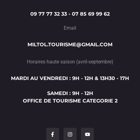
09 77 77 32 33 - 07 85 69 99 62
Email
MILTOL.TOURISME@GMAIL.COM
Horaires haute saison (avril-septembre)
MARDI AU VENDREDI : 9H - 12H & 13H30 - 17H
SAMEDI : 9H - 12H
OFFICE DE TOURISME CATEGORIE 2
F
I
Y
a
n
o
c
s
u