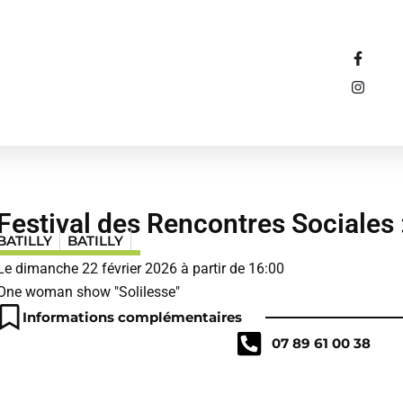
F
I
a
n
c
s
e
t
b
a
o
g
o
r
k
a
-
m
f
Festival des Rencontres Sociales 
BATILLY
BATILLY
Le dimanche 22 février 2026 à partir de 16:00
One woman show "Solilesse"
Informations complémentaires
07 89 61 00 38