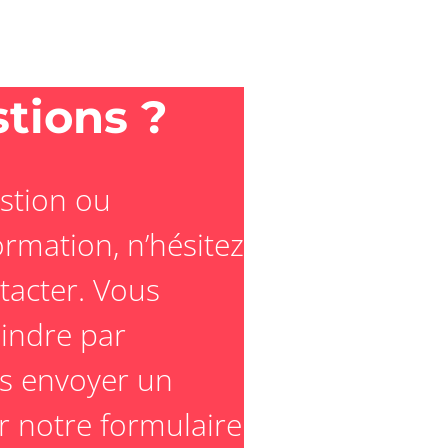
tions ?
stion ou
rmation, n’hésitez
tacter. Vous
indre par
s envoyer un
er notre formulaire