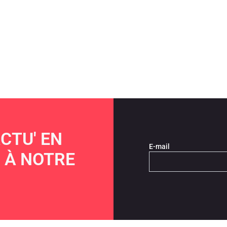
CTU' EN
E-mail
 À NOTRE