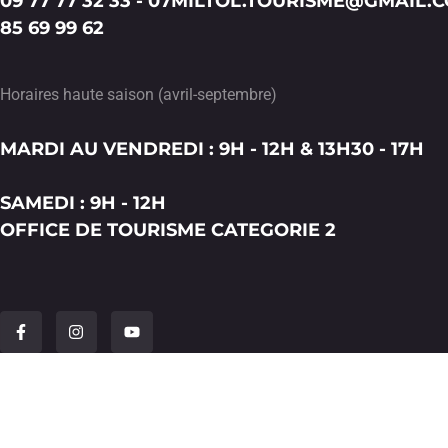
09 77 77 32 33 - 07
MILTOL.TOURISME@GMAIL.
85 69 99 62
Horaires haute saison (avril-septembre)
MARDI AU VENDREDI : 9H - 12H & 13H30 - 17H
SAMEDI : 9H - 12H
OFFICE DE TOURISME CATEGORIE 2
F
I
Y
a
n
o
c
s
u
e
t
t
b
a
u
o
g
b
o
r
e
k
a
-
m