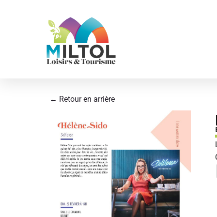
Aller
au
contenu
← Retour en arrière