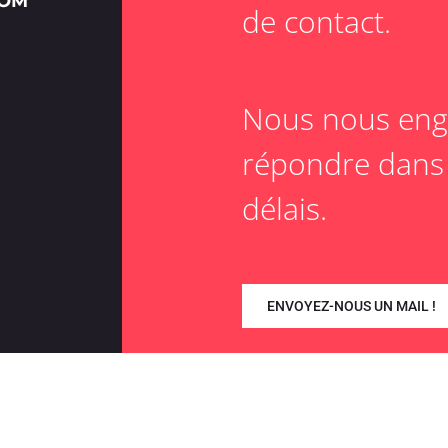
COM
de contact.
Nous nous eng
répondre dans 
délais.
ENVOYEZ-NOUS UN MAIL !