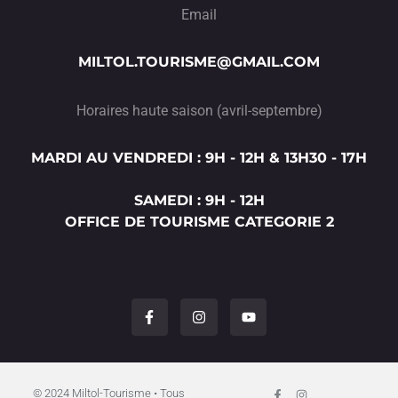
Email
MILTOL.TOURISME@GMAIL.COM
Horaires haute saison (avril-septembre)
MARDI AU VENDREDI : 9H - 12H & 13H30 - 17H
SAMEDI : 9H - 12H
OFFICE DE TOURISME CATEGORIE 2
F
I
Y
a
n
o
c
s
u
e
t
t
b
a
u
o
g
b
o
r
e
F
I
© 2024 Miltol-Tourisme • Tous