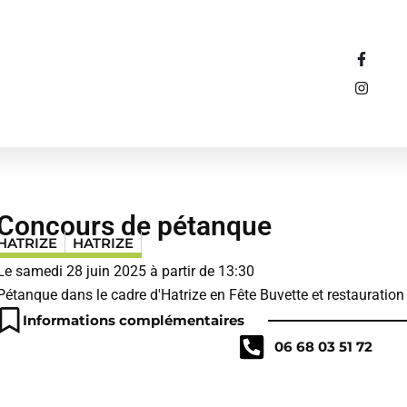
F
I
a
n
c
s
e
t
b
a
o
g
o
r
k
a
-
m
f
Concours de pétanque
HATRIZE
HATRIZE
Le samedi 28 juin 2025 à partir de 13:30
Pétanque dans le cadre d'Hatrize en Fête Buvette et restauration
Informations complémentaires
06 68 03 51 72