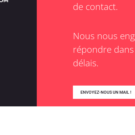
COM
de contact.
Nous nous eng
répondre dans 
délais.
ENVOYEZ-NOUS UN MAIL !