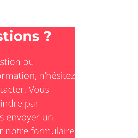
tions ?
stion ou
rmation, n’hésitez
tacter. Vous
indre par
s envoyer un
er notre formulaire