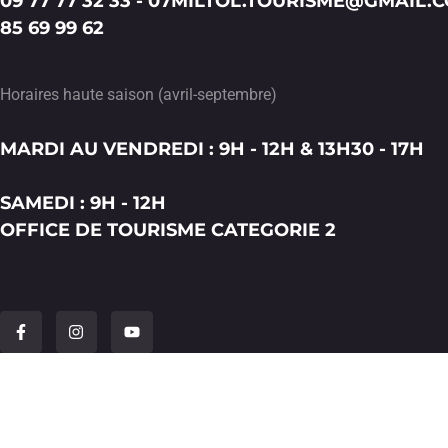
09 77 77 32 33 - 07
MILTOL.TOURISME@GMAIL.
85 69 99 62
Horaires haute saison (avril-septembre)
MARDI AU VENDREDI : 9H - 12H & 13H30 - 17H
SAMEDI : 9H - 12H
OFFICE DE TOURISME CATEGORIE 2
F
I
Y
a
n
o
c
s
u
e
t
t
b
a
u
o
g
b
o
r
e
k
a
-
m