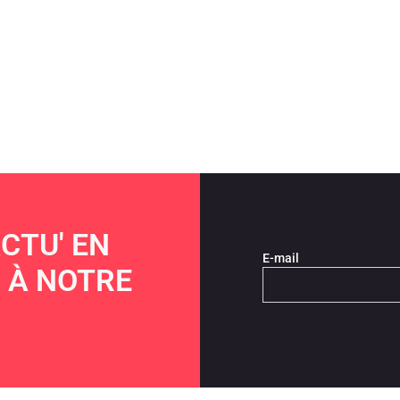
CTU' EN
E-mail
 À NOTRE