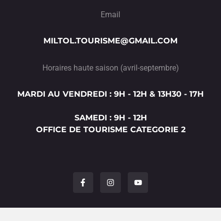
Email
MILTOL.TOURISME@GMAIL.COM
Horaires haute saison (avril-septembre)
MARDI AU VENDREDI : 9H - 12H & 13H30 - 17H
SAMEDI : 9H - 12H
OFFICE DE TOURISME CATEGORIE 2
F
I
Y
a
n
o
c
s
u
e
t
t
b
a
u
o
g
b